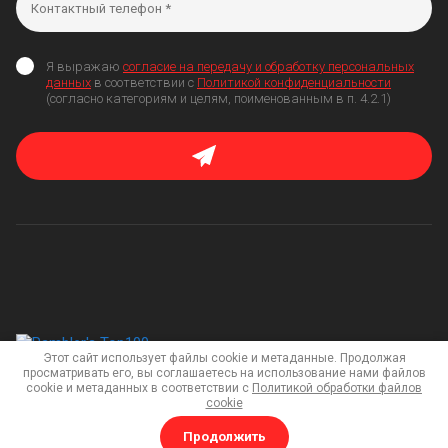
Я выражаю
согласие на передачу и обработку персональных
данных
в соответствии с
Политикой конфиденциальности
(согласно категориям и целям, поименованным в п. 4.2.1)
Этот сайт использует файлы cookie и метаданные. Продолжая
просматривать его, вы соглашаетесь на использование нами файлов
cookie и метаданных в соответствии с
Политикой обработки файлов
Мегагрупп.ру
cookie
Copyright © 2020
Политика конфиденциальности
Продолжить