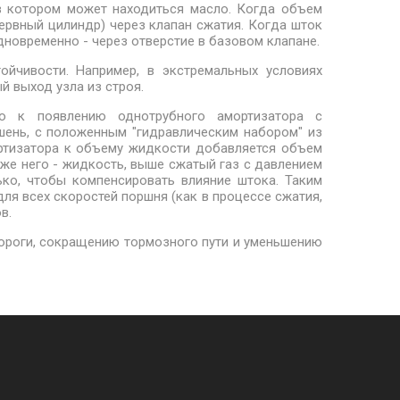
 в котором может находиться масло. Когда объем
ервный цилиндр) через клапан сжатия. Когда шток
дновременно - через отверстие в базовом клапане.
йчивости. Например, в экстремальных условиях
й выход узла из строя.
ло к появлению однотрубного амортизатора с
шень, с положенным "гидравлическим набором" из
ортизатора к объему жидкости добавляется объем
же него - жидкость, выше сжатый газ с давлением
ко, чтобы компенсировать влияние штока. Таким
я всех скоростей поршня (как в процессе сжатия,
в.
ороги, сокращению тормозного пути и уменьшению