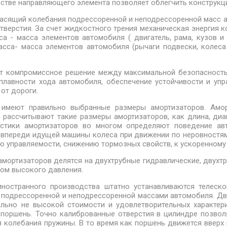
честве направляющего элемента позволяет облегчить конструкц
 гасящий колебания подрессоренной и неподрессоренной масс 
тверстия. За счет жидкостного трения механическая энергия к
а - масса элементов автомобиля ( двигатель, рама, кузов и т
сса- масса элементов автомобиля (рычаги подвески, колеса в
ут компромиссное решение между максимальной безопаснос
плавности хода автомобиля, обеспечение устойчивости и упр
от дороги.
 имеют правильно выбранные размеры амортизаторов. Амор
 рассчитывают такие размеры амортизаторов, как длина, диа
истики амортизаторов во многом определяют поведение ав
у впереди идущей машины колеса при движении по неровностя
ию управляемости, снижению тормозных свойств, к ускоренному
ортизаторов делятся на двухтрубные гидравлические, двухтр
зом высокого давления.
ностранного производства штатно устанавливаются телеск
с подрессоренной и неподрессоренной массами автомобиля. Дв
льно не высокой стоимости и удовлетворительных характер
 поршень. Точно калиброванные отверстия в цилиндре позвол
ся колебания пружины. В то время как поршень движется вверх 