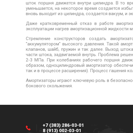
шток поршня движется внутри цилиндра. В то вр
уменьшается, на некоторое время создается избы
вновь выходит из цилиндра, создается вакуум, и 
Даже кратковременный отказ в работе амортиз
эксплуатации нагрев амортизационной жидкости мо
Стремление конструкторов создать амортиза
"аккумулятором" высокого давления. Такой амор
клапанов, шайб, пружин и так далее. Выход што
части штока, задвигаемой внутрь. Проблема реше
2-3 МПа. При колебаниях рабочего поршня движ
образом, одноцилиндровый амортизатор обеспечив
так и в процессе расширения). Процесс гашения ко
Амортизаторы играют ключевую роль в безопасно
бокового скольжения.
+7 (383) 286-03-01
8 (913) 002-03-01