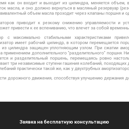
емя как он входит и выходит из цилиндра, меняется объем,
ток масла, и оно должно вернуться в масляный резервуар (рез
эквивалентный объем масла проходит через клапаны поршня и о
аторов приводит к резкому снижению управляемости и усто
жет привести к ее вспениванию, что влечет за собой временны
тор с максимально стабильными характеристиками приве
тизатор имеет рабочий цилиндр, в котором перемещается пор
ка из цилиндра защищен уплотняющим узлом. При сжатии ам
на применением дополнительного "разделительного" поршня. Ни
ется и разделительный поршень, перемещаясь ровно настоль
ает три независимые ступени гашения колебаний, походящих дл
лебаний практически такой же, как у двухтрубных амортизаторо
сти дорожного движения, способствуя улучшению держания д
Заявка на бесплатную консультацию