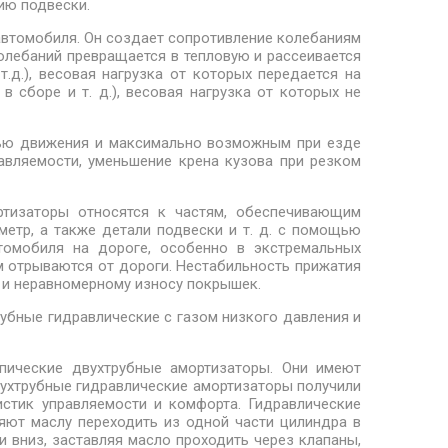
ию подвески.
автомобиля. Он создает сопротивление колебаниям
олебаний превращается в тепловую и рассеивается
.д.), весовая нагрузка от которых передается на
 сборе и т. д.), весовая нагрузка от которых не
тью движения и максимально возможным при езде
авляемости, уменьшение крена кузова при резком
тизаторы относятся к частям, обеспечивающим
метр, а также детали подвески и т. д. с помощью
томобиля на дороге, особенно в экстремальных
м отрываются от дороги. Нестабильность прижатия
 и неравномерному износу покрышек.
убные гидравлические с газом низкого давления и
опические двухтрубные амортизаторы. Они имеют
ухтрубные гидравлические амортизаторы получили
истик управляемости и комфорта. Гидравлические
яют маслу переходить из одной части цилиндра в
и вниз, заставляя масло проходить через клапаны,