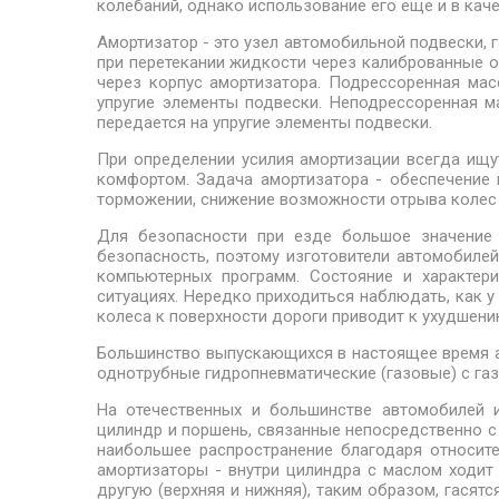
колебаний, однако использование его еще и в ка
Амортизатор - это узел автомобильной подвески,
при перетекании жидкости через калиброванные о
через корпус амортизатора. Подрессоренная масс
упругие элементы подвески. Неподрессоренная ма
передается на упругие элементы подвески.
При определении усилия амортизации всегда ищ
комфортом. Задача амортизатора - обеспечение 
торможении, снижение возможности отрыва колес 
Для безопасности при езде большое значение
безопасность, поэтому изготовители автомобилей
компьютерных программ. Состояние и характер
ситуациях. Нередко приходиться наблюдать, как 
колеса к поверхности дороги приводит к ухудшен
Большинство выпускающихся в настоящее время ам
однотрубные гидропневматические (газовые) с га
На отечественных и большинстве автомобилей и
цилиндр и поршень, связанные непосредственно 
наибольшее распространение благодаря относите
амортизаторы - внутри цилиндра с маслом ходит
другую (верхняя и нижняя), таким образом, гасят