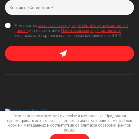
Я выражаю
согласие на передачу и обработку персональных
данных
в соответствии с
Политикой конфиденциальности
(согласно категориям и целям, поименованным в п. 4.2.1)
Этот сайт использует файлы cookie и метаданные. Продолжая
просматривать его, вы соглашаетесь на использование нами файлов
cookie и метаданных в соответствии с
Политикой обработки файлов
Мегагрупп.ру
cookie
Copyright © 2020
Политика конфиденциальности