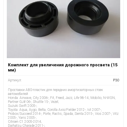
Комплект для увеличения дорожного просвета (15
мм)
Артикул:
P30
Проставки ABS-пластик для передних амортизаторных стоек
автомобилей
Honda: Airwave, City 2006-, Fit, Freed, Jazz, Life 98-14, Mobilio, N-WGN,
Partner GJ# 06-, Shuttle 15-, Vezel;
Suzuki Swift 2005-;
Toyota: Aqua, Aygo, Belta, Corolla Axio/Fielder 2012-, Ist 2007-,
Probox/Succeed 2014-, Porte, Ractis, Spada, Sienta 2015-, Vios 2007-, Vitz
2005-, Yaris 2005-;
Citroen C1 2005-2014;
Daihatsu Charade 2011-;