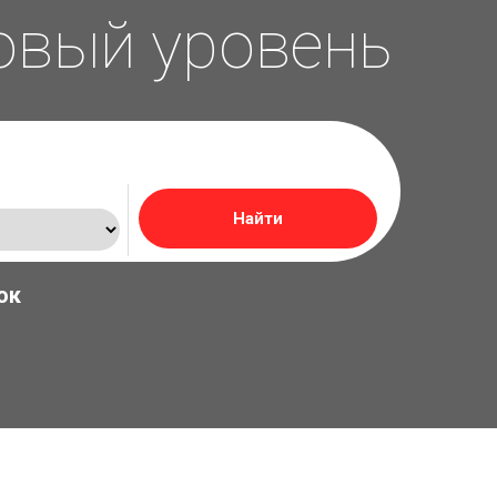
овый уровень
ок