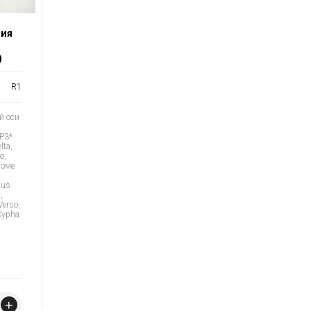
ния
)
R1
й оси
CP3*
lta,
o,
роме
ius
,
Verso,
 Cypha
+