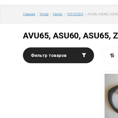
Главная
  /  
Toyota
  /  
Harrier 
  /  
2013-2020
  /  AVU65, ASU60, ASU
AVU65, ASU60, ASU65, 
Фильтр товаров