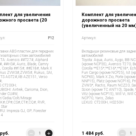
плект для увеличения
Комплект для увеличе
ожного просвета (20
дорожного просвета
(увеличенный на 20 мм
ул:
P12
Артикул:
авки ABS-пластик для передних
Вкладыши резиновые для задне
изаторных стоек автомобилей
автомобилей
A: Avensis ##T27#, Alphard
Toyota: Aqua, Auris, Aygo, BB N
, ##H3#, Auris, Blade, Camry
(кроме NCP35), Avensis T270, Be
, Corolla ##15#, ##E18#, Mark X
Corolla **E15*,**E16*,**E18*, Ech
Prius ZVW3#,ZVW5#, Rukus, SAI,
Fun Cargo (кроме NCP25), Ist (к
 TS AGT2#,XB AZE151, Verso
NCP65), Mark X Zio, Porte (кроме
#;
NNP15), Platz (кроме NCP16), Pr
S CT200H;
ZVW3*, Ractis, Raum NCZ20, Sai
BISHI: Airtrek, Carisma, Dion,
Scion (кроме TC ANT10), Spade, 
nder CU#W,
Vitz (кроме NCP15), Will Vi, Will
r/Cedia/Colt/Mirage
NCP70, Yaris, Zelas
CK#,CP#,CS#,CT#,CQ#, RVR,
LEXUS: CT200H, HS250H
 Star
U: Impreza GJ, GP; Forester
14
−
+
−
руб.
1 484
руб.