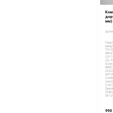
Ком
дор
мм)
Артик
Прост
аморт
TOYOT
##H2#
2017-
Zio, 
Scion
##R2
LEXU
MITSU
Outla
Lance
CJ#,
Space
SUBAR
SK/S
990