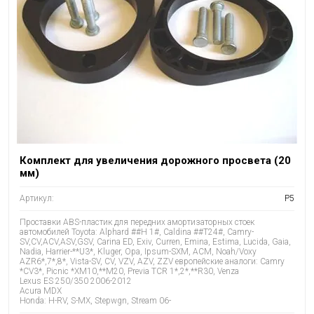
Комплект для увеличения дорожного просвета (20
мм)
Артикул:
P5
Проставки ABS-пластик для передних амортизаторных стоек
автомобилей Toyota: Alphard ##H 1#, Caldina ##T24#, Camry-
SV,CV,ACV,ASV,GSV, Carina ED, Exiv, Curren, Emina, Estima, Lucida, Gaia,
Nadia, Harrier-**U3*, Kluger, Opa, Ipsum-SXM, ACM, Noah/Voxy
AZR6*,7*,8*, Vista-SV, CV, VZV, AZV, ZZV европейские аналоги: Camry
*CV3*, Picnic *XM10,**M20, Previa TCR 1*,2*,**R30, Venza
Lexus ES 250/350 2006-2012
Acura MDX
Honda: H-RV, S-MX, Stepwgn, Stream 06-