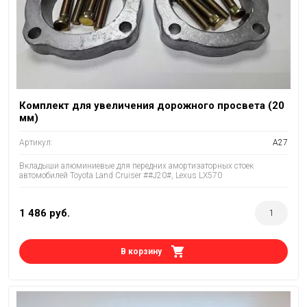
Комплект для увеличения дорожного просвета (20
мм)
Артикул:
A27
Вкладыши алюминиевые для передних амортизаторных стоек
автомобилей Toyota Land Cruiser ##J20#, Lexus LX570
1 486
руб.
В корзину