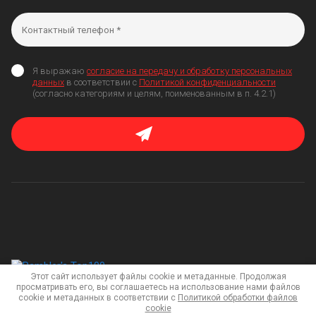
Я выражаю
согласие на передачу и обработку персональных
данных
в соответствии с
Политикой конфиденциальности
(согласно категориям и целям, поименованным в п. 4.2.1)
Этот сайт использует файлы cookie и метаданные. Продолжая
просматривать его, вы соглашаетесь на использование нами файлов
cookie и метаданных в соответствии с
Политикой обработки файлов
Мегагрупп.ру
cookie
Copyright © 2020